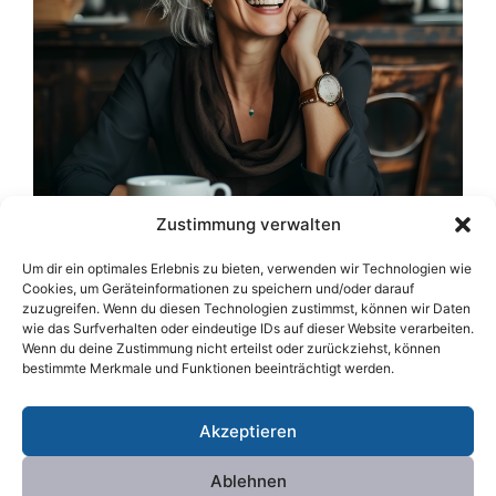
Zustimmung verwalten
Coaching – genuss-weg.de, Bildquelle: Iffany, pixabay.com
Um dir ein optimales Erlebnis zu bieten, verwenden wir Technologien wie
Ein Hinweis: Wow-Coaching ist keine Therapie.
Cookies, um Geräteinformationen zu speichern und/oder darauf
Es bietet jederzeit Transparenz über die
zuzugreifen. Wenn du diesen Technologien zustimmst, können wir Daten
wie das Surfverhalten oder eindeutige IDs auf dieser Website verarbeiten.
Methodik. Mit respektvoller und humorvoller
Wenn du deine Zustimmung nicht erteilst oder zurückziehst, können
Kommunikation gehen wir Ihren Themen auf
bestimmte Merkmale und Funktionen beeinträchtigt werden.
den Grund und decken blinde Flecken auf.
Akzeptieren
Ablehnen